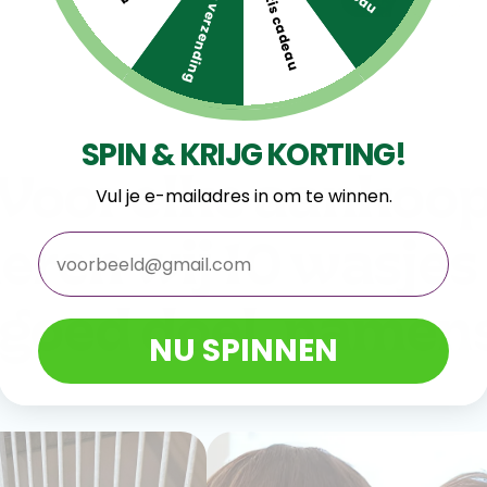
Gratis verzending
Gratis cadeau
SPIN & KRIJG KORTING!
Voor elke aankoo
Vul je e-mailadres in om te winnen.
eren wij 10 wasjes
email
 goed doel, namens
NU SPINNEN