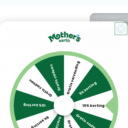
rijg van bijna alle
delen uitslag maar
Gratis verzending
ze niet. Maakt goed
Gratis cadeau
 en super makkelijk
Gratis cadeau
5% korting
Geverifieerd
Lon
10% korting
10% korting
Gratis cadeau
5% korting