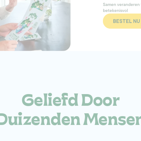
Samen veranderen we
betekenisvol
BESTEL NU
Geliefd Door
Duizenden Mense