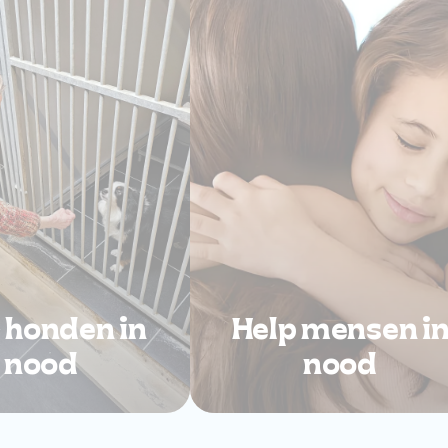
 honden in
Help mensen i
nood
nood