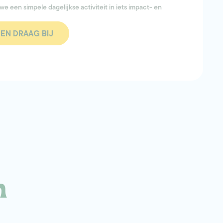
 een simpele dagelijkse activiteit in iets impact- en
 EN DRAAG BIJ
n