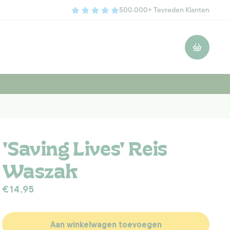
500.000+ Tevreden Klanten
Winkelwagen
'Saving Lives' Reis
Waszak
Normale
€14,95
prijs
Aan winkelwagen toevoegen