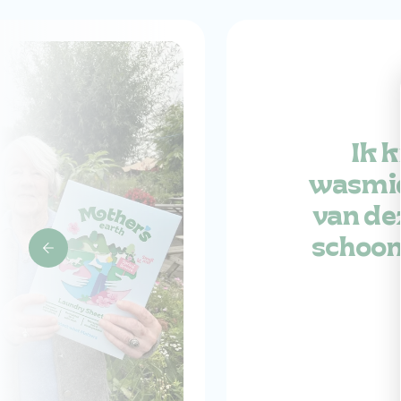
Ik k
wasmid
van de
schoon