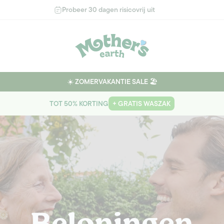
Probeer 30 dagen risicovrij uit
☀️ ZOMERVAKANTIE SALE 🏖️
TOT 50% KORTING
+ GRATIS WASZAK