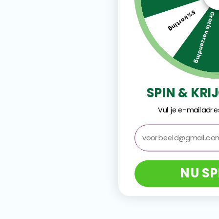
5% korting
Gratis verzending
SPIN & KRI
Vul je e-mailadre
email
NU SP