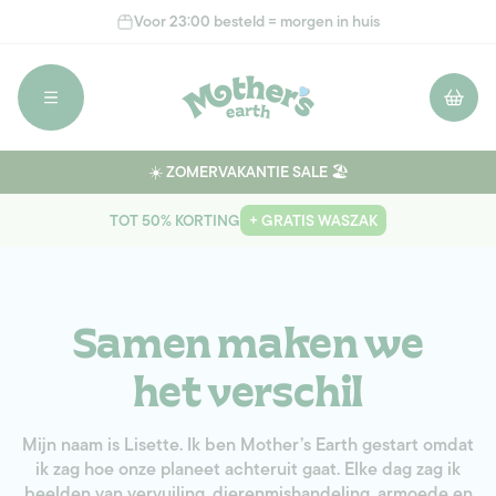
Meteen
Voor 23:00 besteld = morgen in huis
naar de
content
Winkelwage
☀️ ZOMERVAKANTIE SALE 🏖️
TOT 50% KORTING
+ GRATIS WASZAK
Samen maken we
het verschil
Mijn naam is Lisette. Ik ben Mother’s Earth gestart omdat
ik zag hoe onze planeet achteruit gaat. Elke dag zag ik
beelden van vervuiling, dierenmishandeling, armoede en