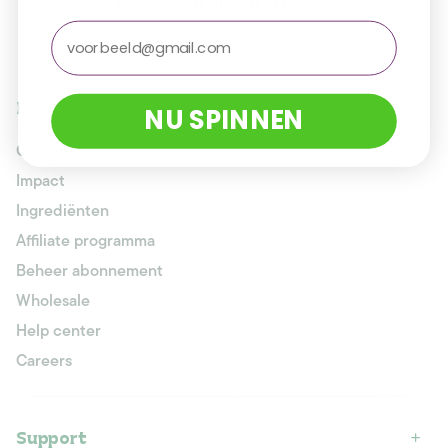
mensen en dieren in nood.
email
Info
NU SPINNEN
Over ons
Impact
Ingrediënten
Affiliate programma
Beheer abonnement
Wholesale
Help center
Careers
Support