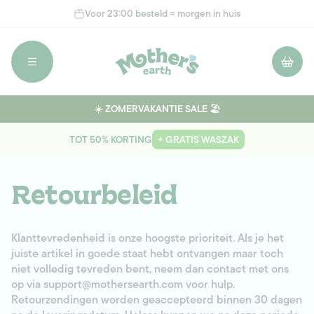
Meteen
Voor 23:00 besteld = morgen in huis
naar de
content
Winkelwage
☀️ ZOMERVAKANTIE SALE 🏖️
TOT 50% KORTING
+ GRATIS WASZAK
Retourbeleid
Klanttevredenheid is onze hoogste prioriteit.
Als je het
juiste artikel in goede staat hebt ontvangen maar toch
niet volledig tevreden bent, neem dan contact met ons
op via
support@mothersearth.com
voor hulp.
Retourzendingen worden geaccepteerd binnen
30 dagen