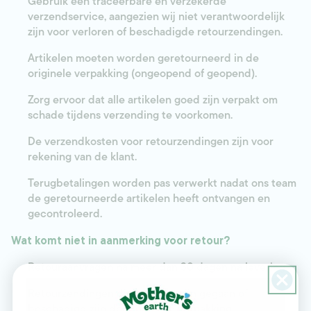
Gebruik een
traceerbare en verzekerde
verzendservice
, aangezien wij niet verantwoordelijk
zijn voor verloren of beschadigde retourzendingen.
Artikelen moeten worden geretourneerd in de
originele verpakking
(ongeopend of geopend).
Zorg ervoor dat alle artikelen goed zijn verpakt om
schade tijdens verzending te voorkomen.
De
verzendkosten voor retourzendingen zijn voor
rekening van de klant
.
Terugbetalingen worden pas verwerkt nadat ons team
de geretourneerde artikelen heeft ontvangen en
gecontroleerd.
Wat komt niet in aanmerking voor retour?
Retouraanvragen na
meer dan 30 dagen
na levering.
Retourzendingen die verloren zijn gegaan of
beschadigd zijn door
onjuiste verpakking
.