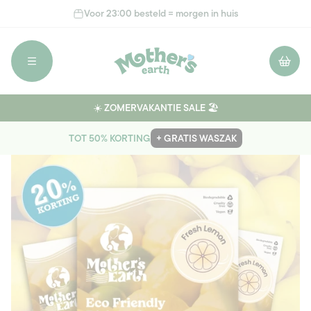
Meteen
Voor 23:00 besteld = morgen in huis
naar de
content
Winkelwage
☀️ ZOMERVAKANTIE SALE 🏖️
TOT 50% KORTING
+ GRATIS WASZAK
Ga direct naar
productinformatie