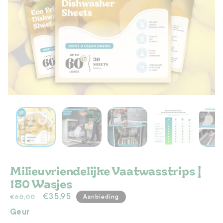
Milieuvriendelijke Vaatwasstrips |
180 Wasjes
Normale
Aanbiedingsprijs
€35,95
€60,00
Aanbieding
prijs
Geur