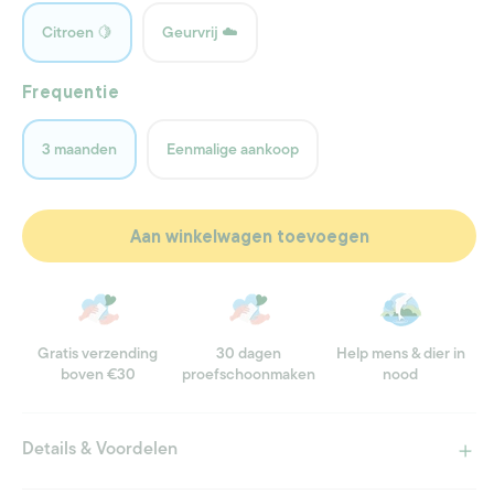
Citroen 🍋
Geurvrij ☁️
Frequentie
3 maanden
Eenmalige aankoop
Aan winkelwagen toevoegen
Gratis verzending
30 dagen
Help mens & dier in
boven €30
proefschoonmaken
nood
Details & Voordelen