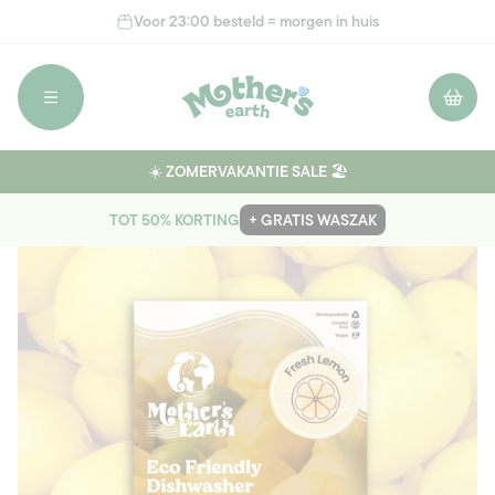
Meteen
Voor 23:00 besteld = morgen in huis
naar de
content
Winkelwage
☀️ ZOMERVAKANTIE SALE 🏖️
TOT 50% KORTING
+ GRATIS WASZAK
Ga direct naar
productinformatie