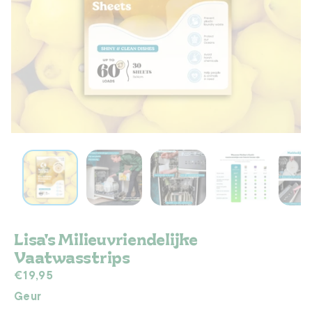
Lisa's Milieuvriendelijke
Vaatwasstrips
Normale
€19,95
prijs
Geur