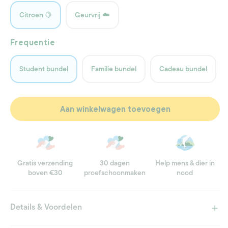
Citroen 🍋
Geurvrij ☁️
Frequentie
Student bundel
Familie bundel
Cadeau bundel
Aan winkelwagen toevoegen
Gratis verzending
30 dagen
Help mens & dier in
boven €30
proefschoonmaken
nood
Details & Voordelen