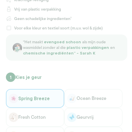
Vrij van plastic verpakking
Geen schadelijke ingredienten¹
Voor elke kleur en textiel soort (m.u.v. wol & zijde)
“Het maakt
als mijn oude
evengoed schoon
wasmiddel zonder al die
en
plastic verpakkingen
chemische ingrediënten” - Sarah K
Kies je geur
1
Ocean Breeze
Spring Breeze
Variant
Variant
uitverkocht
uitverkocht
of
of
niet
niet
Fresh Cotton
Geurvrij
beschikbaar
Variant
beschikbaar
Variant
uitverkocht
uitverkocht
of
of