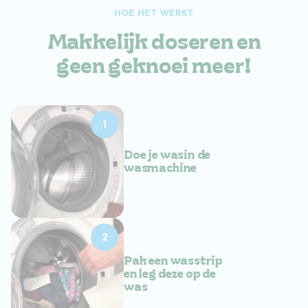
HOE HET WERKT
Makkelijk doseren en
geen geknoei meer!
1
Doe je wasin de
wasmachine
2
Pak een wasstrip
en leg deze op de
was