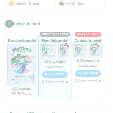
niet
niet
Flower Boost
Fresh Pine
beschikbaar
Variant
beschikbaar
Variant
uitverkocht
uitverkocht
of
of
niet
niet
beschikbaar
beschikbaar
Kies je bundel
2
MEEST GEKOZEN
VOORDELIGST
Student bundel
Familie bundel
Cadeau bundel
600 wasjes
240 wasjes
€0,13/wasje
€0,17/wasje
300+300 GRATIS
180+60 GRATIS
Gratis verzending
Gratis verzending
60 wasjes
€0,30/wasje