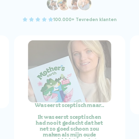
100.000+ Tevreden klanten
Was eerst sceptisch maar..
Ik was eerst sceptisch en
had nooit gedacht dat het
net zo goed schoon zou
maken als mijn oude