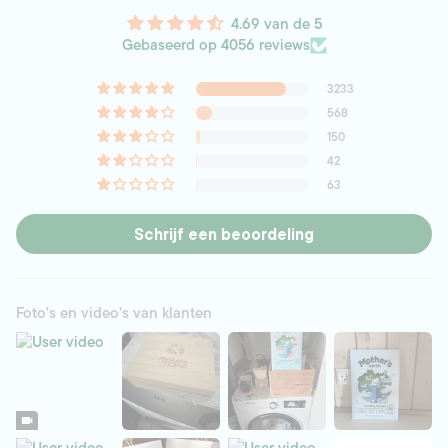
support@mothersearth.com
bezig met innoveren luisterend naar feedback van onze
4.69 van de 5
klanten.
Gebaseerd op 4056 reviews
Wij geven terug aan mens en dier in nood. Namens jou
doneren wij 10 wasstrips bij elke aankoop aan een partner
3233
naar keuze.Dit is helemaal gratis voor jouw en onze manier
568
om
150
42
63
Schrijf een beoordeling
Foto's en video's van klanten