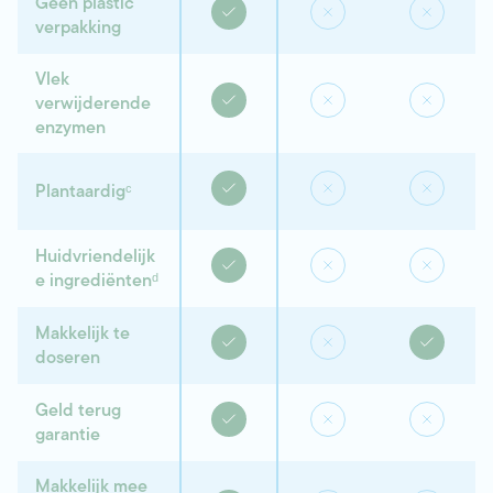
Geen plastic
verpakking
Vlek
verwijderende
enzymen
Plantaardigᶜ
Huidvriendelijk
e ingrediëntenᵈ
Makkelijk te
doseren
Geld terug
garantie
Makkelijk mee