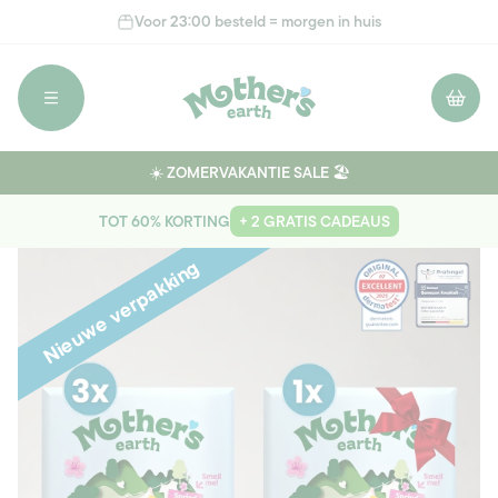
Meteen
Voor 23:00 besteld = morgen in huis
naar de
content
Winkelwage
☀️ ZOMERVAKANTIE SALE 🏖️
TOT 60% KORTING
+ 2 GRATIS CADEAUS
Ga direct naar
Nieuwe verpakking
productinformatie