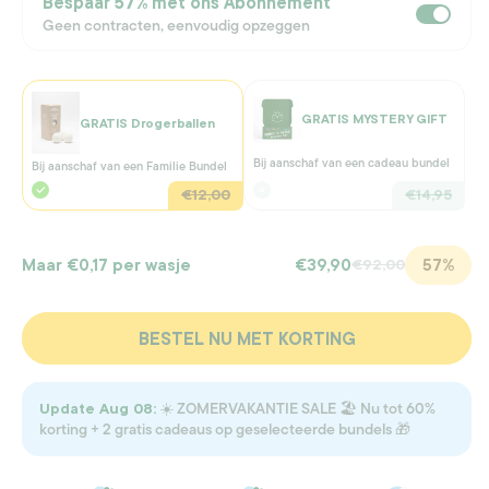
Bespaar
57%
met ons Abonnement
Geen contracten, eenvoudig opzeggen
GRATIS MYSTERY GIFT
GRATIS Drogerballen
Bij aanschaf van een cadeau bundel
Bij aanschaf van een Familie Bundel
€12,00
€14,95
57%
Maar
€0,17
per wasje
€39,90
€92,00
BESTEL NU MET KORTING
☀️ ZOMERVAKANTIE SALE 🏖️ Nu tot 60%
Update Aug 08:
korting + 2 gratis cadeaus op geselecteerde bundels 🎁