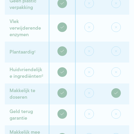
Geen plastic
verpakking
Vlek
verwijderende
enzymen
Plantaardigᶜ
Huidvriendelijk
e ingrediëntenᵈ
Makkelijk te
doseren
Geld terug
garantie
Makkelijk mee