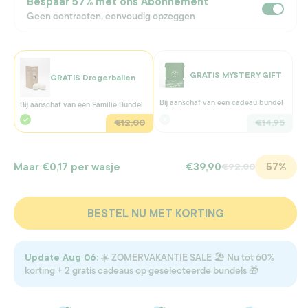
Bespaar
57%
met ons Abonnement
Geen contracten, eenvoudig opzeggen
GRATIS MYSTERY GIFT
GRATIS Drogerballen
Bij aanschaf van een cadeau bundel
Bij aanschaf van een Familie Bundel
€12,00
€14,95
57%
Maar
€0,17
per wasje
€39,90
€92,00
BESTEL NU MET KORTING
☀️ ZOMERVAKANTIE SALE 🏖️ Nu tot 60%
Update Aug 06:
korting + 2 gratis cadeaus op geselecteerde bundels 🎁