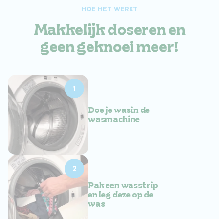
HOE HET WERKT
Makkelijk doseren en
geen geknoei meer!
1
Doe je wasin de
wasmachine
2
Pak een wasstrip
en leg deze op de
was