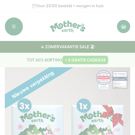
Meteen
Voor 23:00 besteld = morgen in huis
naar de
content
Winkelwage
☀️ ZOMERVAKANTIE SALE 🏖️
TOT 60% KORTING
+ 2 GRATIS CADEAUS
Afbeelding
Ga direct naar
Nieuwe verpakking
1
productinformatie
is
nu
beschikbaar
in
gallery-
weergave