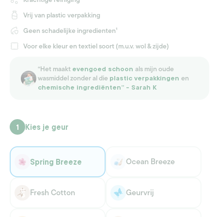
Vrij van plastic verpakking
Geen schadelijke ingredienten¹
Voor elke kleur en textiel soort (m.u.v. wol & zijde)
“Het maakt
als mijn oude
evengoed schoon
wasmiddel zonder al die
en
plastic verpakkingen
chemische ingrediënten” - Sarah K
Kies je geur
1
Ocean Breeze
Spring Breeze
Variant
Variant
uitverkocht
uitverkocht
of
of
niet
niet
Fresh Cotton
Geurvrij
beschikbaar
Variant
beschikbaar
Variant
uitverkocht
uitverkocht
of
of