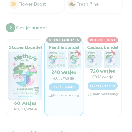
niet
niet
Flower Boost
Fresh Pine
beschikbaar
Variant
beschikbaar
Variant
uitverkocht
uitverkocht
of
of
niet
niet
beschikbaar
beschikbaar
Kies je bundel
2
MEEST GEKOZEN
VOORDELIGST
Student bundel
Familie bundel
Cadeau bundel
720 wasjes
240 wasjes
€0,13/wasje
€0,17/wasje
360+360 GRATIS
180+60 GRATIS
Gratis verzending
Gratis verzending
60 wasjes
€0,30/wasje