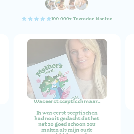
100.000+ Tevreden klanten
Was eerst sceptisch maar..
Ik was eerst sceptisch en
had nooit gedacht dat het
net zo goed schoon zou
maken als mijn oude