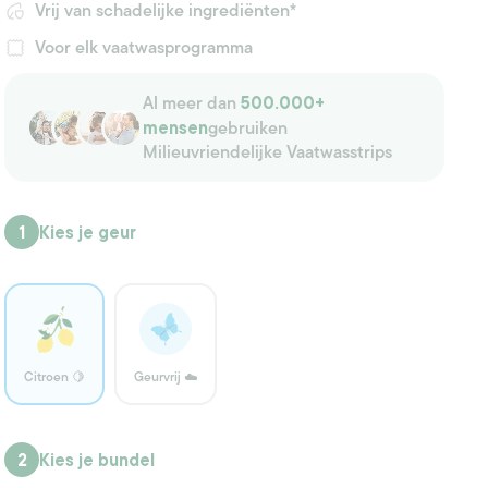
Vrij van schadelijke ingrediënten*
Voor elk vaatwasprogramma
Al meer dan
500.000+
gebruiken
mensen
Milieuvriendelijke Vaatwasstrips
1
Kies je geur
Citroen 🍋
Geurvrij ☁️
2
Kies je bundel