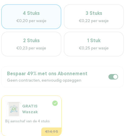
Variant
Variant
4 Stuks
3 Stuks
uitverkocht
uitverkocht
€0,20
per wasje
€0,22
per wasje
of
of
niet
niet
beschikbaar
beschikbaar
Variant
Variant
2 Stuks
1 Stuk
uitverkocht
uitverkocht
€0,23
per wasje
€0,25
per wasje
of
of
niet
niet
beschikbaar
beschikbaar
Bespaar
49%
met ons Abonnement
Geen contracten, eenvoudig opzeggen
GRATIS
Waszak
Bij aanschaf van de 4 stuks
€14,95