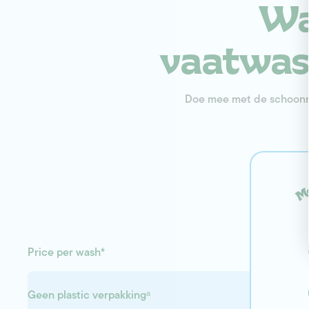
W
vaatwass
Doe mee met de schoonm
Price per wash*
Geen plastic verpakkingᵃ