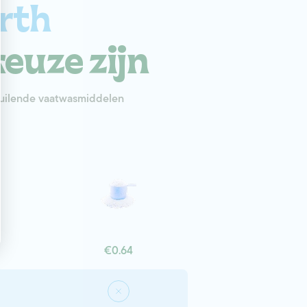
rth
euze zijn
uilende vaatwasmiddelen
€0.64