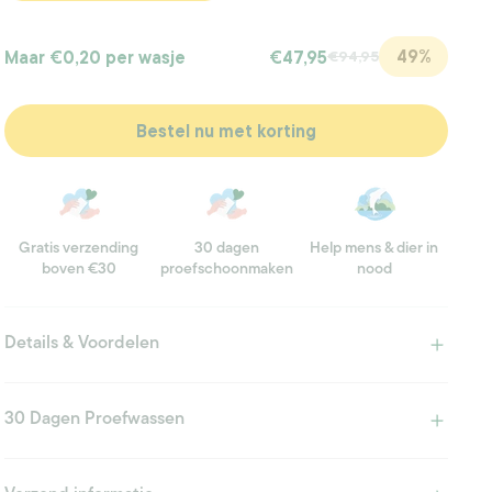
49%
Maar
€0,20
per wasje
€47,95
€94,95
Bestel nu met korting
Gratis verzending
30 dagen
Help mens & dier in
boven €30
proefschoonmaken
nood
Details & Voordelen
30 Dagen Proefwassen