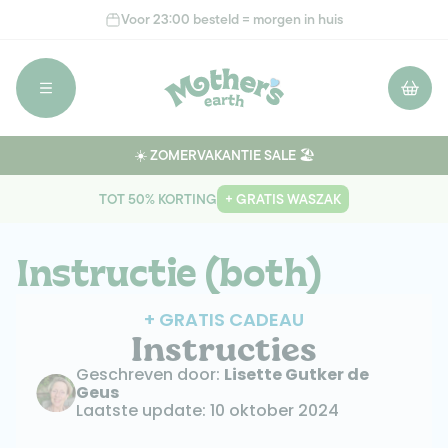
Meteen
Voor 23:00 besteld = morgen in huis
naar de
content
Winkelwage
☀️ ZOMERVAKANTIE SALE 🏖️
TOT 50% KORTING
+ GRATIS WASZAK
Instructie (both)
+ GRATIS CADEAU
Instructies
Geschreven door: 
Lisette Gutker de 
Geus
Laatste update: 10 oktober 2024 